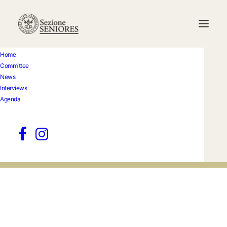
Home
Committee
Coming Soon -
News
Interviews
Agenda
Golfista del mese