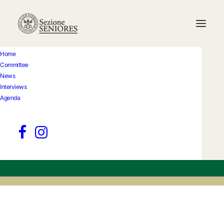
Home
Committee
Memorial Hermann
News
Interviews
Pohl
Agenda
Event date
10.06.2026
Location
Golf Club Ascona