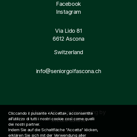
Facebook
Instagram
Via Lido 81
6612 Ascona
Switzerland
info@seniorgolfascona.ch
Made with a perfect swing by
Cliccando il pulsante «Accetta», acconsentite
all’utilizzo di tutti i nostri cookie così come quelli
studio daulte
dei nostri partner.
Indem Sie auf die Schaltfläche "Accetta" klicken,
erklären Sie sich mit der Verwendung aller