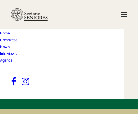
Home
Committee
Torneo 99°
News
Interviews
compleanno Charly
Agenda
Event date
20.05.2026
Location
Golf Club Ascona